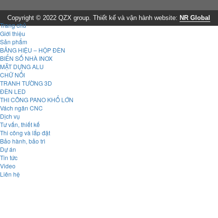
Copyright © 2022 QZX group. Thiết kế và vận hành website:
NR Global
Trang chủ
Giới thiệu
Sản phẩm
BẢNG HIỆU – HỘP ĐÈN
BIỂN SỐ NHÀ INOX
MẶT DỰNG ALU
CHỮ NỔI
TRANH TƯỜNG 3D
ĐÈN LED
THI CÔNG PANO KHỔ LỚN
Vách ngăn CNC
Dịch vụ
Tư vấn, thiết kế
Thi công và lắp đặt
Bảo hành, bảo trì
Dự án
Tin tức
Video
Liên hệ