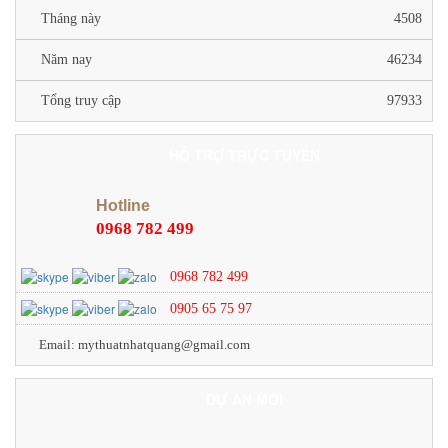
Tháng này
4508
Năm nay
46234
Tổng truy cập
97933
HỖ TRỢ TRỰC TUYẾN
Hotline
0968 782 499
0968 782 499
0905 65 75 97
Email: mythuatnhatquang@gmail.com
DỰ ÁN MỚI