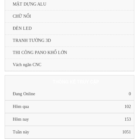
MẶT DỰNG ALU
CHỮ NỔI
ĐÈN LED
TRANH TƯỜNG 3D
THI CÔNG PANO KHỔ LỚN
Vách ngăn CNC
THỐNG KÊ TRUY CẬP
Đang Online
0
Hôm qua
102
Hôm nay
153
Tuần này
1051