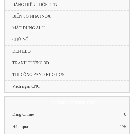
BẢNG HIỆU - HỘP ĐÈN
BIỂN SỐ NHÀ INOX
MẶT DỰNG ALU
CHỮ NỔI
ĐÈN LED
TRANH TƯỜNG 3D
THI CÔNG PANO KHỔ LỚN
Vách ngăn CNC
THỐNG KÊ TRUY CẬP
Đang Online
0
Hôm qua
175