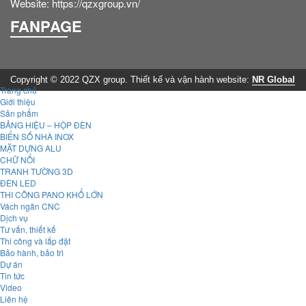
Website: https://qzxgroup.vn/
FANPAGE
Copyright © 2022 QZX group. Thiết kế và vận hành website:
NR Global
Trang chủ
Giới thiệu
Sản phẩm
BẢNG HIỆU – HỘP ĐÈN
BIỂN SỐ NHÀ INOX
MẶT DỰNG ALU
CHỮ NỔI
TRANH TƯỜNG 3D
ĐÈN LED
THI CÔNG PANO KHỔ LỚN
Vách ngăn CNC
Dịch vụ
Tư vấn, thiết kế
Thi công và lắp đặt
Bảo hành, bảo trì
Dự án
Tin tức
Video
Liên hệ