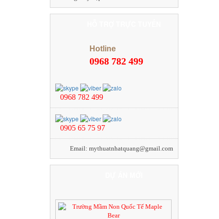
HỖ TRỢ TRỰC TUYẾN
Hotline
0968 782 499
0968 782 499
0905 65 75 97
Email: mythuatnhatquang@gmail.com
DỰ ÁN MỚI