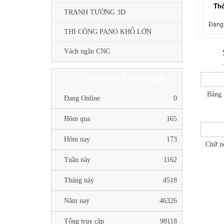
Thô
TRANH TƯỜNG 3D
Đang 
THI CÔNG PANO KHỔ LỚN
Vách ngăn CNC
THỐNG KÊ TRUY CẬP
Bảng 
Đang Online
0
Hôm qua
165
Hôm nay
173
Chữ nỗ
Tuần này
1162
Tháng này
4518
Năm nay
46326
Tổng truy cập
98118