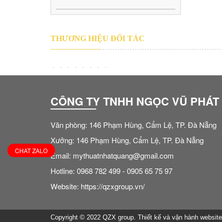
THƯƠNG HIỆU ĐỐI TÁC
CÔNG TY TNHH NGỌC VŨ PHÁT
Văn phòng: 146 Phạm Hùng, Cẩm Lệ, TP. Đà Nẵng
Xưởng: 146 Phạm Hùng, Cẩm Lệ, TP. Đà Nẵng
CHAT ZALO
Email: mythuatnhatquang@gmail.com
Hotline: 0968 782 499 - 0905 65 75 97
Website: https://qzxgroup.vn/
Copyright © 2022 QZX group. Thiết kế và vận hành websit