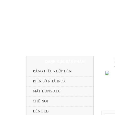
DANH MỤC SẢN PHẨM
BẢNG HIỆU - HỘP ĐÈN
BIỂN SỐ NHÀ INOX
MẶT DỰNG ALU
CHỮ NỔI
ĐÈN LED