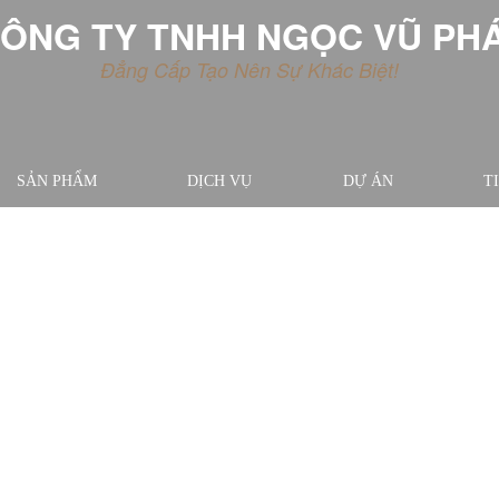
ÔNG TY TNHH NGỌC VŨ PH
Đẳng Cấp Tạo Nên Sự Khác Biệt!
SẢN PHẨM
DỊCH VỤ
DỰ ÁN
T