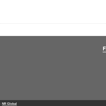
e:
NR Global